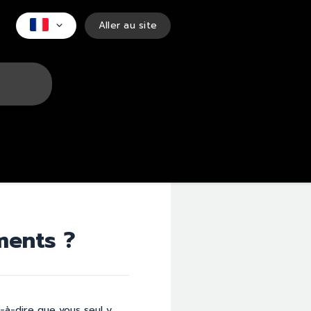
Aller au site
ments ?
-à-dire que vous seul y