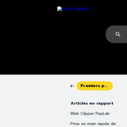
Premiers pas
Articles en rapport
Web Clipper PopLab
Prise en main rapide de