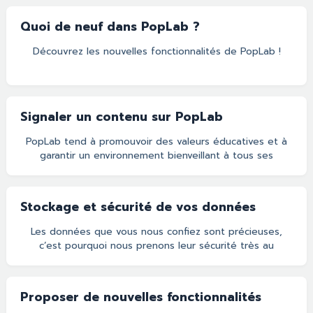
Quoi de neuf dans PopLab ?
Découvrez les nouvelles fonctionnalités de PopLab !
Signaler un contenu sur PopLab
PopLab tend à promouvoir des valeurs éducatives et à
garantir un environnement bienveillant à tous ses
utilisateurs. Nos utilisateurs sont donc libres d’intégrer
tous les contenus qu’ils souhaitent dans leurs
documents, tant que ces contenus sont légaux et qu’ils
Stockage et sécurité de vos données
respectent nos conditions d’utilisation. Si vous tombez,
dans un document partagé, sur du contenu (un élément,
Les données que vous nous confiez sont précieuses,
un document, un commentaire…) que vous jugez
c’est pourquoi nous prenons leur sécurité très au
inapproprié, vous pouvez nous le signaler. Pour cela :
sérieux. Découvrez comment nous veillons sur elles.
Ouvrez le document
Stockage de vos données Toutes vos données sont
stockées et hébergées sur des serveurs localisés en
Proposer de nouvelles fonctionnalités
France, qui sont donc soumis à la règlementation